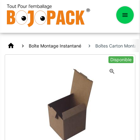
home
Boîte Montage Instantané
Boîtes Carton Montag
Disponible