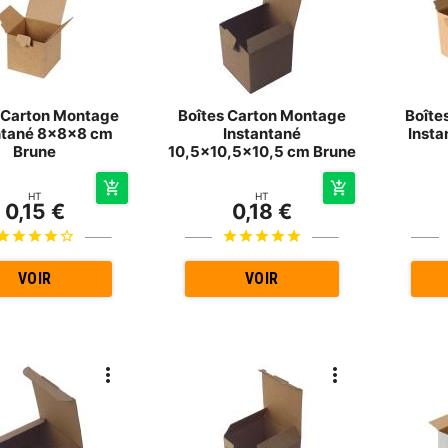
 Carton Montage
Boîtes Carton Montage
Boîte
ntané 8x8x8 cm
Instantané
Inst
Brune
10,5x10,5x10,5 cm Brune
HT
HT
0,15 €
0,18 €
VOIR
VOIR