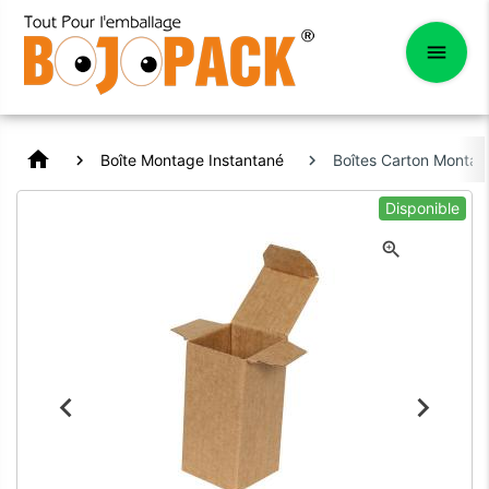
home
Boîte Montage Instantané
Boîtes Carton Monta
Disponible