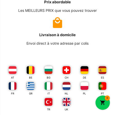
Prix abordable
Les MEILLEURS PRIX que vous pouvez trouver
Livraison à domicile
Envoi direct à votre adresse par colis
AT
BE
BG
CH
DE
ES
FR
GR
IT
NL
PL
PT
0
TR
UK