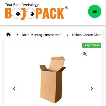
home
Boîte Montage Instantané
Boîtes Carton Montag
Disponible