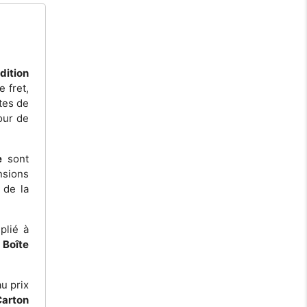
dition
e fret,
tes de
our de
e
sont
nsions
 de la
plié à
t
Boîte
u prix
Carton