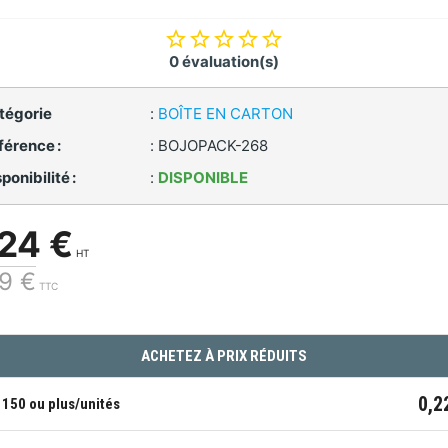
0 évaluation(s)
tégorie
:
BOÎTE EN CARTON
férence :
:
BOJOPACK-268
ponibilité :
:
DISPONIBLE
24 €
HT
9 €
TTC
ACHETEZ À PRIX RÉDUITS
0,2
150 ou plus/unités