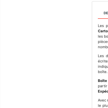
DE
Les p
Carto
les b
pièce
nombr
Les 
écrit
indiq
boîte.
Boîte
part
Expéd
Avec 
le pl