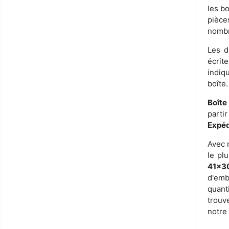
les b
pièce
nombr
Les 
écrit
indiq
boîte.
Boîte
part
Expéd
Avec 
le pl
41x3
d'emb
quant
trouv
notre