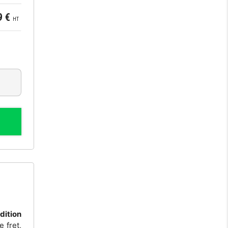
9 €
HT
dition
e fret,