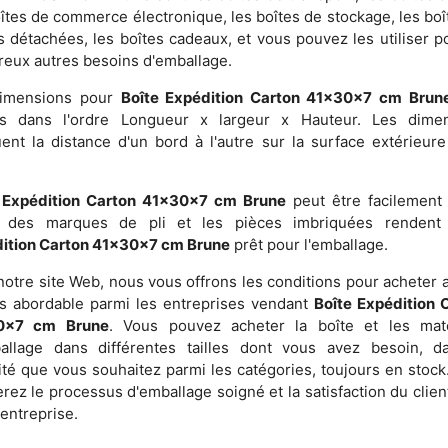
oîtes de commerce électronique, les boîtes de stockage, les boî
s détachées, les boîtes cadeaux, et vous pouvez les utiliser p
eux autres besoins d'emballage.
dimensions pour
Boîte Expédition Carton 41x30x7 cm Brun
es dans l'ordre Longueur x largeur x Hauteur. Les dime
uent la distance d'un bord à l'autre sur la surface extérieure
 Expédition Carton 41x30x7 cm Brune
peut être facilement 
ir des marques de pli et les pièces imbriquées renden
ition Carton 41x30x7 cm Brune
prêt pour l'emballage.
notre site Web, nous vous offrons les conditions pour acheter a
us abordable parmi les entreprises vendant
Boîte Expédition 
0x7 cm Brune
. Vous pouvez acheter la boîte et les mat
allage dans différentes tailles dont vous avez besoin, d
ité que vous souhaitez parmi les catégories, toujours en stock
erez le processus d'emballage soigné et la satisfaction du clien
 entreprise.