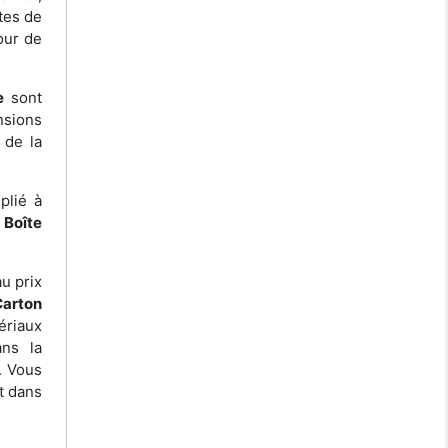
tes de
our de
e
sont
nsions
 de la
plié à
t
Boîte
u prix
Carton
ériaux
ans la
. Vous
t dans