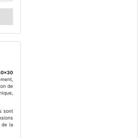
30x30
ment,
ton de
nique,
s sont
nsions
 de la