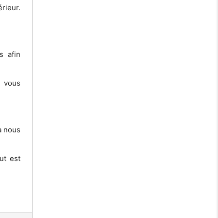
rieur.
s afin
s vous
à nous
ut est