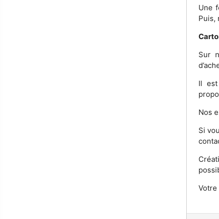
Une f
Puis, 
Carto
Sur n
d’ache
Il es
propo
Nos ex
Si vo
contac
Créat
possi
Votre 