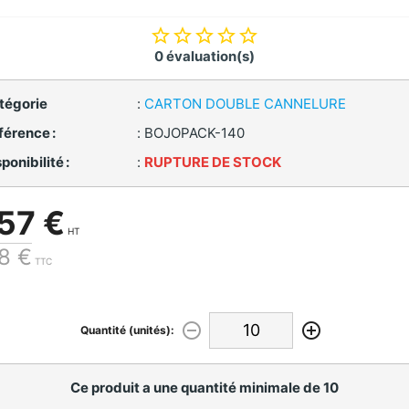
0 évaluation(s)
tégorie
:
CARTON DOUBLE CANNELURE
férence :
:
BOJOPACK-140
ponibilité :
:
RUPTURE DE STOCK
57 €
HT
8 €
TTC
Quantité (unités):
Ce produit a une quantité minimale de 10