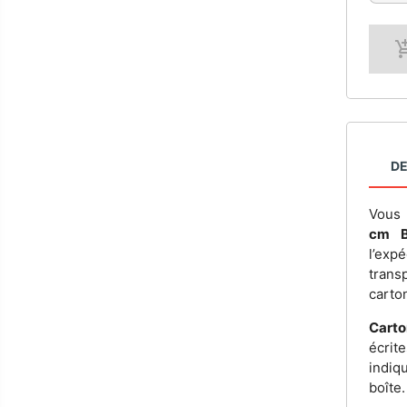
DE
Vous 
cm B
l’exp
trans
carto
Cart
écrit
indiq
boîte.