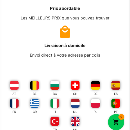
Prix abordable
Les MEILLEURS PRIX que vous pouvez trouver
Livraison à domicile
Envoi direct à votre adresse par colis
AT
BE
BG
CH
DE
ES
FR
GR
IT
NL
PL
PT
0
TR
UK